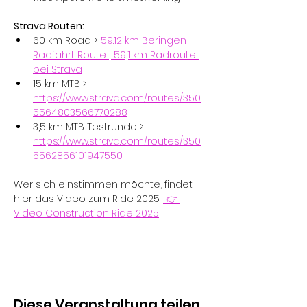
Strava Routen:
60 km Road > 
59.12 km Beringen 
Radfahrt Route | 59,1 km Radroute 
bei Strava
15 km MTB > 
https://www.strava.com/routes/350
5564803566770288
3,5 km MTB Testrunde > 
https://www.strava.com/routes/350
5562856101947550
Wer sich einstimmen möchte, findet 
hier das Video zum Ride 2025: 
 👉 
Video Construction Ride 2025
Diese Veranstaltung teilen