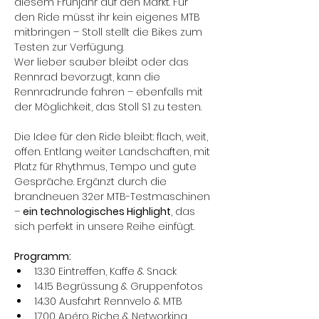
diesem Frühjahr auf den Markt. Für 
den Ride müsst ihr kein eigenes MTB 
mitbringen – Stoll stellt die Bikes zum 
Testen zur Verfügung.
Wer lieber sauber bleibt oder das 
Rennrad bevorzugt, kann die 
Rennradrunde fahren – ebenfalls mit 
der Möglichkeit, das Stoll S1 zu testen.
Die Idee für den Ride bleibt: flach, weit, 
offen. Entlang weiter Landschaften, mit 
Platz für Rhythmus, Tempo und gute 
Gespräche. Ergänzt durch die 
brandneuen 32er MTB-Testmaschinen 
– 
ein technologisches Highlight
, das 
sich perfekt in unsere Reihe einfügt.
Programm: 
13.30 Eintreffen, Kaffe & Snack
14.15 Begrüssung & Gruppenfotos
14.30 Ausfahrt Rennvelo & MTB
17.00 Apéro Riche & Networking