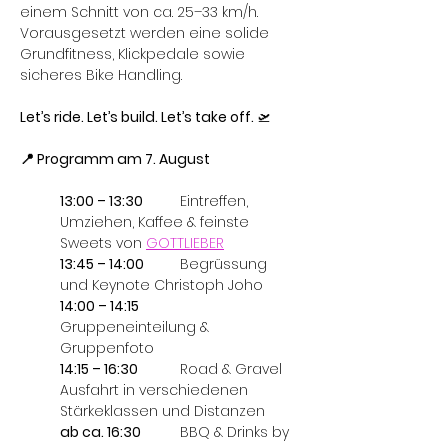
einem Schnitt von ca. 25–33 km/h. 
Vorausgesetzt werden eine solide 
Grundfitness, Klickpedale sowie 
sicheres Bike Handling.
Let’s ride. Let’s build. Let’s take off. 
🛫
📍 Programm am 7. August
13:00 – 13:30 	
Eintreffen, 
Umziehen, Kaffee & feinste 
Sweets von 
GOTTLIEBER
13:45 – 14:00 	
Begrüssung 
und Keynote Christoph Joho
14:00 – 14:15 	
Gruppeneinteilung & 
Gruppenfoto
14:15 – 16:30 	
Road & Gravel 
Ausfahrt in verschiedenen 
Stärkeklassen und Distanzen
ab ca. 16:30 	
BBQ & Drinks by 