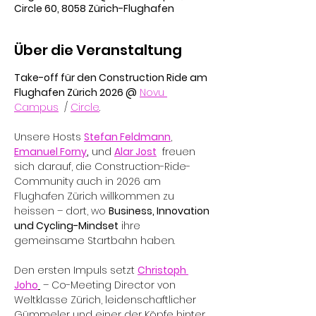
Circle 60, 8058 Zürich-Flughafen
Über die Veranstaltung
Take-off für den Construction Ride am 
Flughafen Zürich 2026 @
Novu 
Campus
  / 
Circle
.
Unsere Hosts 
Stefan Feldmann
, 
Emanuel Forny
,
 und 
Alar Jost
  freuen 
sich darauf, die Construction-Ride-
Community auch in 2026 am 
Flughafen Zürich willkommen zu 
heissen – dort, wo 
Business, Innovation 
und Cycling-Mindset
 ihre 
gemeinsame Startbahn haben.
Den ersten Impuls setzt 
Christoph 
Joho
 – Co-Meeting Director von 
Weltklasse Zürich, leidenschaftlicher 
Gümmeler und einer der Köpfe hinter 