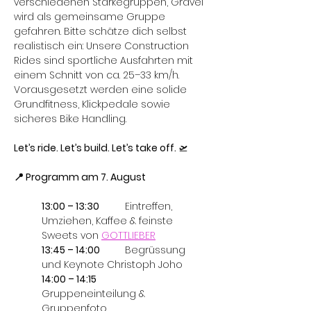
verschiedenen Stärkegruppen, Gravel 
wird als gemeinsame Gruppe 
gefahren. Bitte schätze dich selbst 
realistisch ein: Unsere Construction 
Rides sind sportliche Ausfahrten mit 
einem Schnitt von ca. 25–33 km/h. 
Vorausgesetzt werden eine solide 
Grundfitness, Klickpedale sowie 
sicheres Bike Handling.
Let’s ride. Let’s build. Let’s take off. 
🛫
📍 Programm am 7. August
13:00 – 13:30 	
Eintreffen, 
Umziehen, Kaffee & feinste 
Sweets von 
GOTTLIEBER
13:45 – 14:00 	
Begrüssung 
und Keynote Christoph Joho
14:00 – 14:15 	
Gruppeneinteilung & 
Gruppenfoto