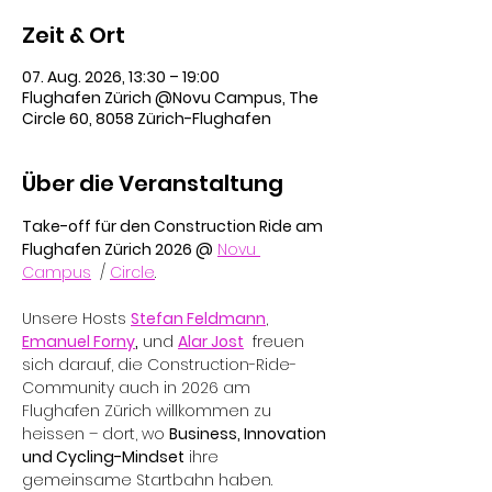
Zeit & Ort
07. Aug. 2026, 13:30 – 19:00
Flughafen Zürich @Novu Campus, The
Circle 60, 8058 Zürich-Flughafen
Über die Veranstaltung
Take-off für den Construction Ride am 
Flughafen Zürich 2026 @
Novu 
Campus
  / 
Circle
.
Unsere Hosts 
Stefan Feldmann
, 
Emanuel Forny
,
 und 
Alar Jost
  freuen 
sich darauf, die Construction-Ride-
Community auch in 2026 am 
Flughafen Zürich willkommen zu 
heissen – dort, wo 
Business, Innovation 
und Cycling-Mindset
 ihre 
gemeinsame Startbahn haben.