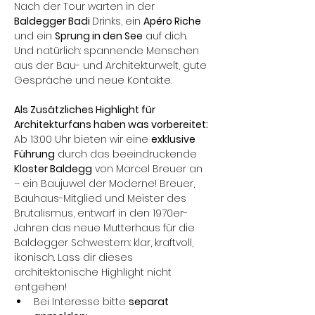
Nach der Tour warten in der 
Baldegger Badi 
Drinks, ein 
Apéro Riche 
und ein 
Sprung in den See
 auf dich. 
Und natürlich: spannende Menschen 
aus der Bau- und Architekturwelt, gute 
Gespräche und neue Kontakte.
Als Zusätzliches Highlight für 
Architekturfans haben was vorbereitet:
Ab 13:00 Uhr bieten wir eine 
exklusive 
Führung
 durch das beeindruckende
Kloster Baldegg
 von Marcel Breuer an 
– ein Baujuwel der Moderne! Breuer, 
Bauhaus-Mitglied und Meister des 
Brutalismus, entwarf in den 1970er-
Jahren das neue Mutterhaus für die 
Baldegger Schwestern: klar, kraftvoll, 
ikonisch. Lass dir dieses 
architektonische Highlight nicht 
entgehen! 
Bei Interesse bitte 
separat 