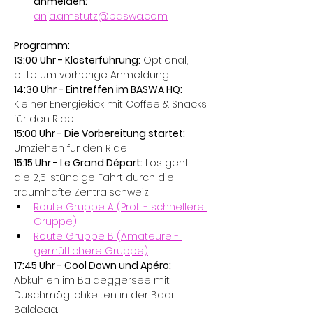
anmelden:
anja.amstutz@baswa.com
Programm:
13:00 Uhr - Klosterführung:
 Optional, 
bitte um vorherige Anmeldung
14:30 Uhr - Eintreffen im BASWA HQ:
Kleiner Energiekick mit Coffee & Snacks 
für den Ride
15:00 Uhr - Die Vorbereitung startet: 
Umziehen für den Ride
15:15 Uhr - Le Grand Départ:
 Los geht 
die 2,5-stündige Fahrt durch die 
traumhafte Zentralschweiz
Route Gruppe A (Profi - schnellere 
Gruppe)
Route Gruppe B (Amateure - 
gemütlichere Gruppe)
17:45 Uhr - Cool Down und Apéro:
Abkühlen im Baldeggersee mit 
Duschmöglichkeiten in der Badi 
Baldegg.