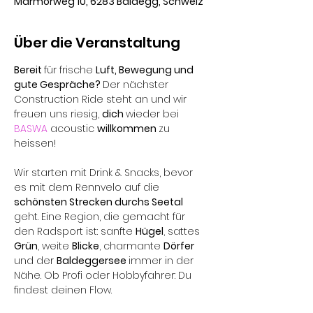
Marmorweg 10, 6283 Baldegg, Schweiz
Über die Veranstaltung
Bereit 
für frische 
Luft, Bewegung und 
gute Gespräche? 
Der nächster 
Construction Ride steht an und wir 
freuen uns riesig, 
dich 
wieder bei 
BASWA 
acoustic 
willkommen 
zu 
heissen!
Wir starten mit Drink & Snacks, bevor 
es mit dem Rennvelo auf die 
schönsten Strecken durchs Seetal 
geht. Eine Region, die gemacht für 
den Radsport ist: sanfte 
Hügel
, sattes 
Grün
, weite 
Blicke
, charmante 
Dörfer 
und der 
Baldeggersee 
immer in der 
Nähe. Ob Profi oder Hobbyfahrer: Du 
findest deinen Flow.